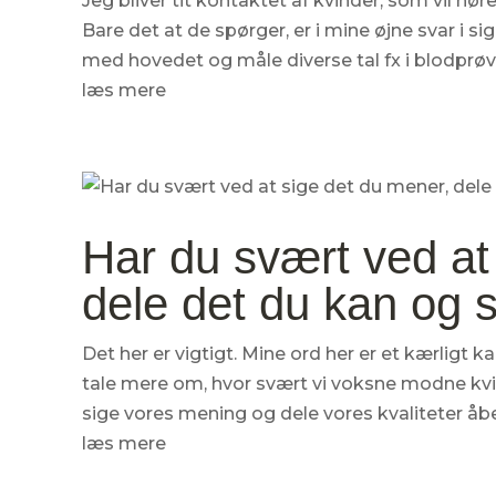
Jeg bliver tit kontaktet af kvinder, som vil hør
Bare det at de spørger, er i mine øjne svar i sig
med hovedet og måle diverse tal fx i blodprøver
læs mere
Har du svært ved at
dele det du kan og s
Det her er vigtigt. Mine ord her er et kærligt kald 
tale mere om, hvor svært vi voksne modne kvin
sige vores mening og dele vores kvaliteter åben
læs mere