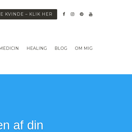
E KVINDE – KLIK HER
 MEDICIN
HEALING
BLOG
OM MIG
en af din