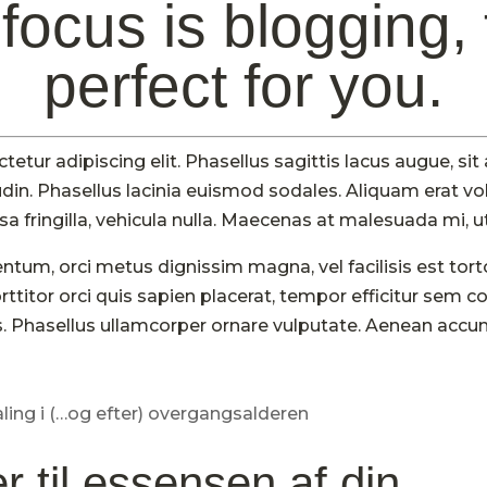
focus is blogging, 
perfect for you.
etur adipiscing elit. Phasellus sagittis lacus augue, sit
tudin. Phasellus lacinia euismod sodales. Aliquam erat v
a fringilla, vehicula nulla. Maecenas at malesuada mi, ut
fermentum, orci metus dignissim magna, vel facilisis est 
ttitor orci quis sapien placerat, tempor efficitur sem c
is. Phasellus ullamcorper ornare vulputate. Aenean accu
r til essensen af din