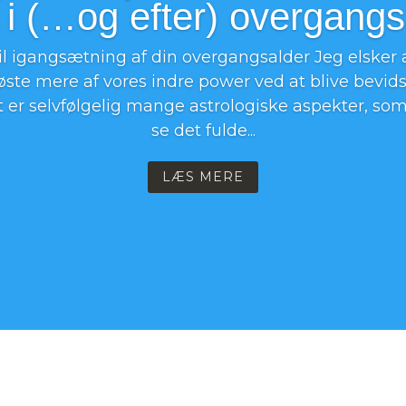
 i (…og efter) overgang
il igangsætning af din overgangsalder Jeg elsker a
øste mere af vores indre power ved at blive bevid
t er selvfølgelig mange astrologiske aspekter, som
se det fulde...
LÆS MERE