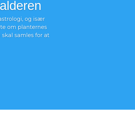
salderen
strologi, og især
ste om planternes
 skal samles for at