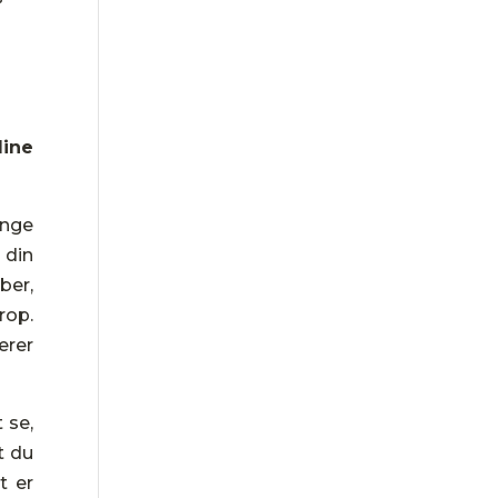
dine
ange
 din
ber,
rop.
ærer
 se,
t du
t er