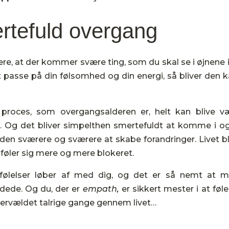
ertefuld overgang
re, at der kommer svære ting, som du skal se i øjnene i
t passe på din følsomhed og din energi, så bliver den 
 proces, som overgangsalderen er, helt kan blive v
. Og det bliver simpelthen smertefuldt at komme i o
n sværere og sværere at skabe forandringer. Livet bl
 føler sig mere og mere blokeret.
ølelser løber af med dig, og det er så nemt at m
ldede. Og du, der er
empath,
er sikkert mester i at føle
vervældet talrige gange gennem livet…