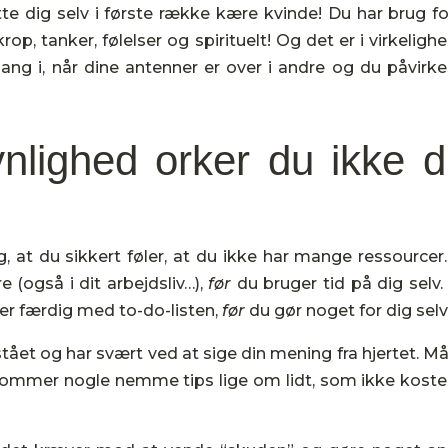
utte dig selv i første række kære kvinde! Du har brug fo
 krop, tanker, følelser og spirituelt! Og det er i virkeligh
g i, når dine antenner er over i andre og du påvirke
nlighed orker du ikke d
eg, at du sikkert føler, at du ikke har mange ressourcer
 (også i dit arbejdsliv…),
før
du bruger tid på dig selv.
er færdig med to-do-listen,
før
du gør noget for dig selv
stået og har svært ved at sige din mening fra hjertet. M
ommer nogle nemme tips lige om lidt, som ikke koste