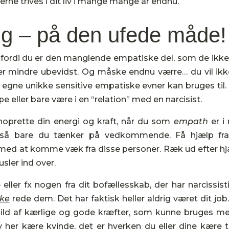
o gerne trives i dit liv i mange mange år endnu.
dig – på den ufede måde!
, fordi du er den manglende empatiske del, som de ikke
ler mindre ubevidst. Og måske endnu værre… du vil ikk
 egne unikke sensitive empatiske evner kan bruges til.
lpe eller bare være i en “relation” med en narcisist.
enoprette din energi og kraft, når du som
empath
er i
 også bare du tænker på vedkommende. Få hjælp fr
 med at komme væk fra disse personer. Ræk ud efter hj
sler ind over.
eller fx nogen fra dit bofællesskab, der har narcissist
kke
rede dem. Det har faktisk heller aldrig været dit job
spild af kærlige og gode kræfter, som kunne bruges m
v her kære kvinde, det er hverken du eller dine kære t