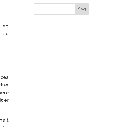
 jeg
t du
oces
rker
bere
t er
malt