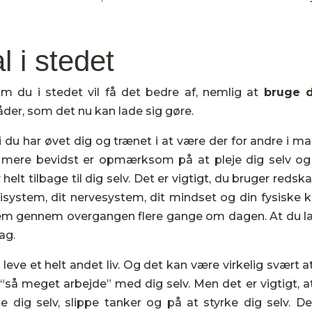
l i stedet
m du i stedet vil få det bedre af, nemlig at
bruge 
åder, som det nu kan lade sig gøre.
di du har øvet dig og trænet i at være der for andre i m
u mere bevidst er opmærksom på at pleje dig selv og
elt tilbage til dig selv. Det er vigtigt, du bruger redska
isystem, dit nervesystem, dit mindset og din fysiske k
dem gennem overgangen flere gange om dagen. At du l
ag.
leve et helt andet liv. Og det kan være virkelig svært at
 “så meget arbejde” med dig selv. Men det er vigtigt, a
dig selv, slippe tanker og på at styrke dig selv. De