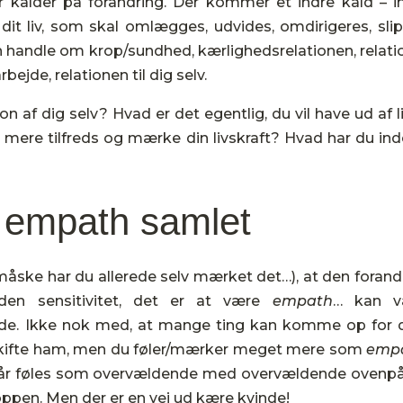
er kalder på forandring. Der kommer et indre kald – i
it liv, som skal omlægges, udvides, omdirigeres, sli
n handle om krop/sundhed, kærlighedsrelationen, relati
bejde, relationen til dig selv.
n af dig selv? Hvad er det egentlig, du vil have ud af li
mere tilfreds og mærke din livskraft? Hvad har du ind
empath samlet
åske har du allerede selv mærket det…), at den forand
en sensitivitet, det er at være
empath
… kan v
 Ikke nok med, at mange ting kan komme op for d
 skifte ham, men du føler/mærker meget mere som
empa
8 år føles som overvældende med overvældende ovenp
oppen. Men der er en vej ud kære kvinde!