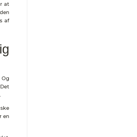
r at
eden
s af
ig
. Og
 Det
.
åske
r en