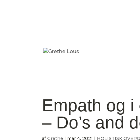
Empath og i
– Do’s and d
af
Grethe
|
mar 4, 2021
|
HOLISTISK OVER