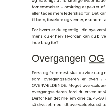
og naturligt at forskellige livsområd
fornemmelser – omkring aspekter af d
eller tages mere lederskab for. Det ka
til børn, forældre og venner, økonomi, ar
For hvem er du egentlig i din nye versio
mens du er her? Hvordan kan du blive 
inde brug for?
Overgangen
OG
Først og fremmest skal du vide (…og m
som overgangsalderen er
oven i
d
OVERVÆLDENDE. Meget overvældende.
overgangsalderen, fordi du er ved at
Derfor kan det mellem dine ca. 45-5
så drysset med lidt overvældelse på t