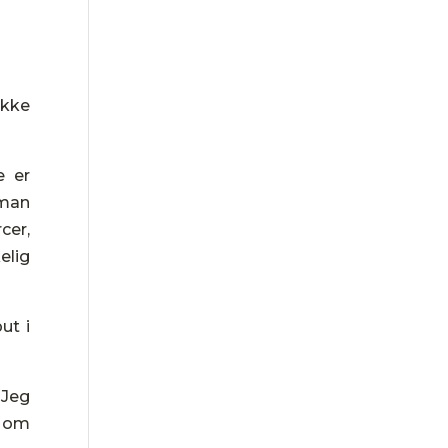
ikke
e er
 man
cer,
elig
ut i
 Jeg
r om