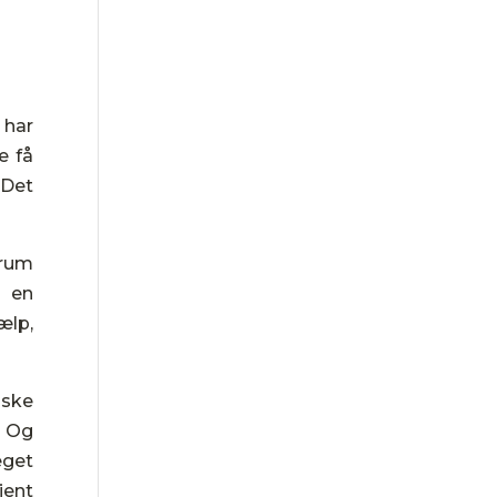
 har
e få
 Det
 rum
a en
ælp,
iske
. Og
eget
jent