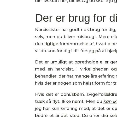
din livskraft her, dit liv. Og du skulle j
Der er brug for 
Narcissister har godt nok brug for dig
selv, men du bliver misbrugt. Mere el
den rigtige fornemmelse af, hvad dine
vil drukne for dig i dit forsøg på at hjæ
Det er umuligt at opretholde eller g
med en narcisist. I virkeligheden
behandler, der har mange års erfaring
hvis der er nogen som helst form for tru
Hvis det er bonusbørn, svigerforældre 
træk så flyt. Ikke nemt! Men du
kan i
jeg har kun erfaring med, at det er 
bedre et andet sted. Du ofrer dig sel