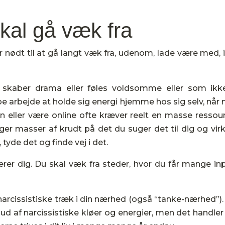
skal gå væk fra
er nødt til at gå langt væk fra, udenom, lade være med, 
kaber drama eller føles voldsomme eller som ikk
e arbejde at holde sig energi hjemme hos sig selv, når
en eller være online ofte kræver reelt en masse ressour
er masser af krudt på det du suger det til dig og virk
tyde det og finde vej i det.
ærer dig. Du skal væk fra steder, hvor du får mange inp
arcissistiske træk i din nærhed (også “tanke-nærhed”).
ud af narcissistiske kløer og energier, men det handle