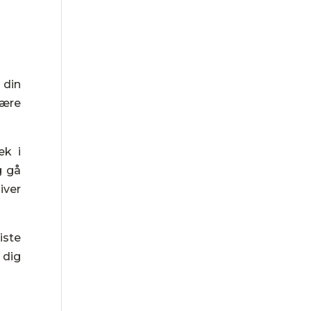
 din
kære
æk i
g gå
iver
iste
 dig