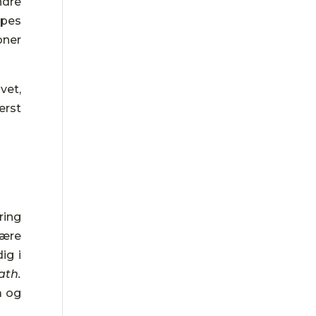
ndre
ppes
oner
vet,
erst
ring
ære
ig i
th.
å og