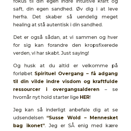
fokus til din egen indre intuitive kraft og
saft, din egen sandhed. Øv dig i at leve
herfra. Det skaber så uendelig meget
healing at stå autentisk i din sandhed.
Det er også sådan, at vi sammen og hver
for sig kan forandre den kropsfixerede
verden, vi har skabt. Just saying!
Og husk at du altid er velkomme på
forløbet
Spirituel Overgang – få adgang
til din vilde indre visdom og kraftfulde
ressourcer i overgangsalderen
– se
hvornår nyt hold starter lige
HER
!
Jeg kan så inderligt anbefale dig at se
udsendelsen
“Susse Wold – Mennesket
bag ikonet”
. Jeg er SÅ enig med kære